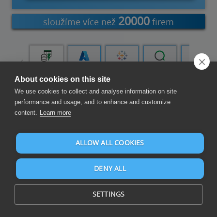
20000
sloužíme více než
firem
Power BI
Power
Azure Data
Tableau
Qlik Cloud
Doplněk
Query
Factory
aplikace
Excel
About cookies on this site
We use cookies to collect and analyse information on site
performance and usage, and to enhance and customize
Sestavení přehledů a řídicích panelů
content.
Learn more
ALLOW ALL COOKIES
DENY ALL
Sestavujte přehledy a řídicí panely na CSV a z více než 105 zdrojů
SETTINGS
dat