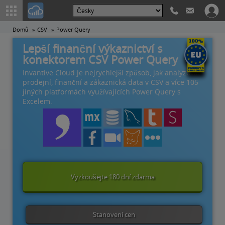
Domů
CSV
Power Query
Lepší finanční výkaznictví s
konektorem CSV Power Query
Invantive Cloud je nejrychlejší způsob, jak analyzovat
prodejní, finanční a zákaznická data v CSV a více 105
jiných platformách využívajících Power Query s
Excelem.
Vyzkoušejte 180 dní zdarma
Stanovení cen