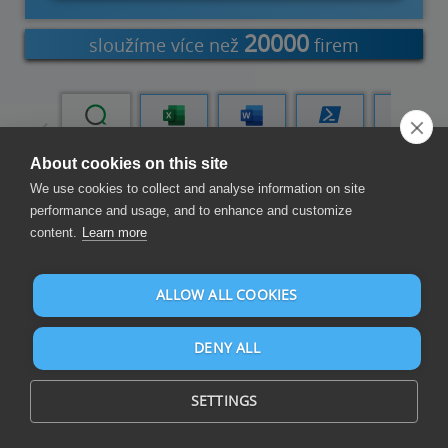
20000
sloužíme více než
firem
Tableau
Qlik Cloud
Doplněk
Doplněk
PowerShell
Power
aplikace
aplikace
Automate
Excel
Word
About cookies on this site
We use cookies to collect and analyse information on site
performance and usage, and to enhance and customize
Sestavení přehledů a řídicích panelů
content.
Learn more
ALLOW ALL COOKIES
DENY ALL
Sestavujte přehledy a řídicí panely na CSV a z více než 105 zdrojů
SETTINGS
dat