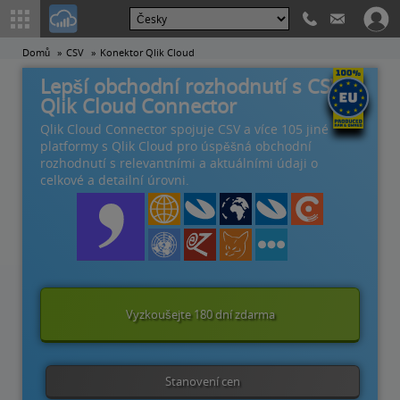
Domů
CSV
Konektor Qlik Cloud
Lepší obchodní rozhodnutí s CSV
Qlik Cloud Connector
Qlik Cloud Connector spojuje CSV a více 105 jiné
platformy s Qlik Cloud pro úspěšná obchodní
rozhodnutí s relevantními a aktuálními údaji o
celkové a detailní úrovni.
Vyzkoušejte 180 dní zdarma
Stanovení cen