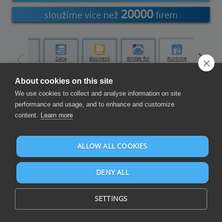
20000
sloužíme více než
firem
Data
Data
Business
Bridge for
Runtime
Replicator
Loader
FTP Server
Developers
About cookies on this site
We use cookies to collect and analyse information on site
Vyměňujte Data
performance and usage, and to enhance and customize
content.
Learn more
ALLOW ALL COOKIES
DENY ALL
Automatizovaná a spolehlivá výměna obchodních dat v rámci
aplikací i napříč aplikacemi pro optimální integraci dat
SETTINGS
Hodnoty oddělené čárkami („CSV“) je textový formát dat.