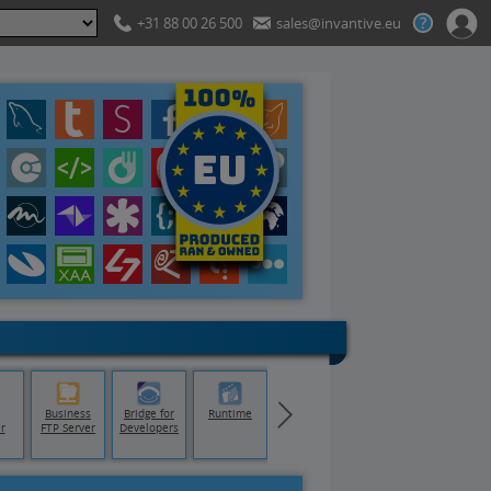
+31 88 00 26 500
sales@invantive.eu
Business
Bridge for
Runtime
r
FTP Server
Developers