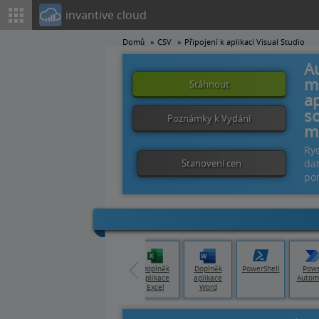
invantive cloud
Domů
CSV
Připojení k aplikaci Visual Studio
A
m
Stáhnout
ap
s
Poznámky k Vydání
m
Ryc
Stanovení cen
dat
po
 Data
Tableau
Qlik Cloud
Doplněk
Doplněk
PowerShell
Pow
ory
aplikace
aplikace
Autom
Excel
Word