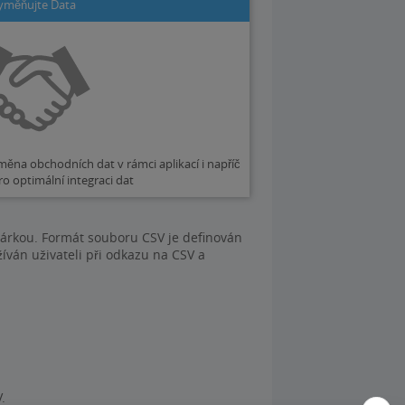
yměňujte Data
ěna obchodních dat v rámci aplikací i napříč
ro optimální integraci dat
čárkou. Formát souboru CSV je definován
án uživateli při odkazu na CSV a
.