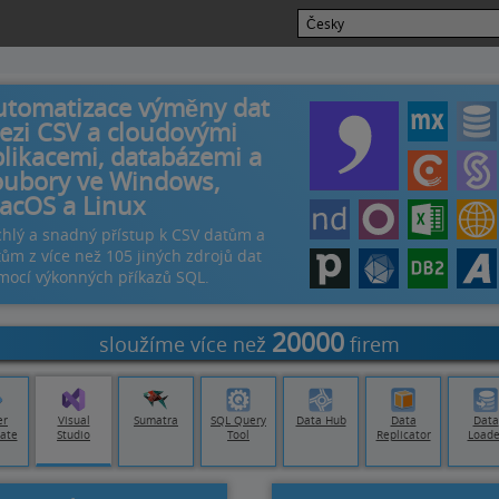
utomatizace výměny dat
ezi CSV a cloudovými
likacemi, databázemi a
oubory ve Windows,
acOS a Linux
hlý a snadný přístup k CSV datům a
ům z více než 105 jiných zdrojů dat
mocí výkonných příkazů SQL.
20000
sloužíme více než
firem
er
Visual
Sumatra
SQL Query
Data Hub
Data
Data
ate
Studio
Tool
Replicator
Loade