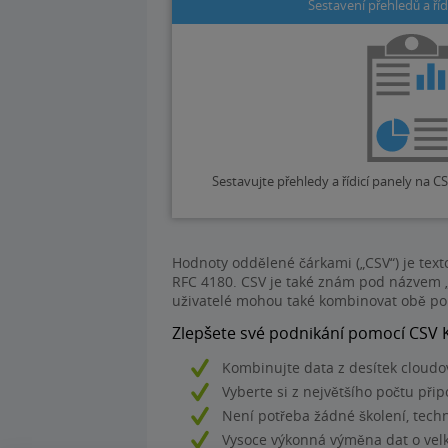
Sestavení přehledů a říd
Sestavujte přehledy a řídicí panely na CS
Hodnoty oddělené čárkami („CSV“) je tex
RFC 4180. CSV je také znám pod názvem 
uživatelé mohou také kombinovat obě pou
Zlepšete své podnikání pomocí CSV 
Kombinujte data z desítek cloudo
Vyberte si z největšího počtu při
Není potřeba žádné školení, techn
Vysoce výkonná výměna dat o velký