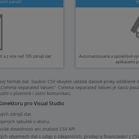
icích panelů
V
V a z více než 105 zdrojů dat
Automatizovaná a spolehlivá vým
aplikacemi p
tový formát dat. Soubor CSV obvykle ukládá datové prvky oddělené 
„Comma-separated Values“. Comma-separated Values je často použív
žití v písemné i ústní komunikaci.
Konektoru pro Visual Studio
vých zdrojů dat.
pojených tabulek v oboru.
ické dovednosti ani znalosti CSV API.
ch objemech dat s údaji o zákaznících, prodeji a financování z CSV