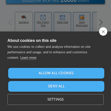
sloužíme více než
firem
Visual
Sumatra
SQL Query
Data Hub
Data
Data
Studio
Tool
Replicator
Loader
About cookies on this site
Sestavení přehledů a řídicích panelů
We use cookies to collect and analyse information on site
performance and usage, and to enhance and customize
content.
Learn more
ALLOW ALL COOKIES
Sestavujte přehledy a řídicí panely na CSV a z více než 105 zdrojů
DENY ALL
dat
SETTINGS
Hodnoty oddělené čárkami („CSV“) je textový formát dat.
Soubor CSV obvykle ukládá datové prvky oddělené čárkou.