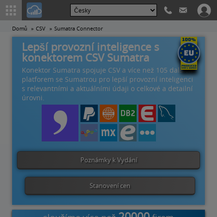
Domů
CSV
Sumatra Connector
Lepší provozní inteligence s
konektorem CSV Sumatra
Konektor Sumatra spojuje CSV a více než 105 dalších
platforem se Sumatrou pro lepší provozní inteligenci
s relevantními a aktuálními údaji o celkové a detailní
úrovni.
Poznámky k Vydání
Stanovení cen
20000