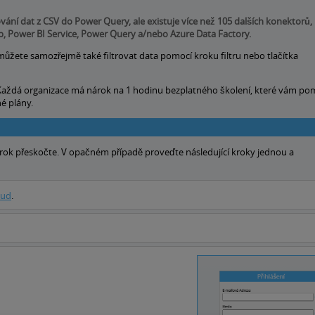
ání dat z CSV do Power Query, ale existuje více než 105 dalších konektorů,
op, Power BI Service, Power Query a/nebo Azure Data Factory.
můžete samozřejmě také filtrovat data pomocí kroku filtru nebo tlačítka
Každá organizace má nárok na 1 hodinu bezplatného školení, které vám p
né plány.
krok přeskočte. V opačném případě proveďte následující kroky jednou a
oud
.