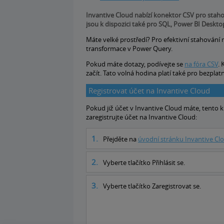
Invantive Cloud nabízí konektor CSV pro stahov
jsou k dispozici také pro SQL, Power BI Deskt
Máte velké prostředí? Pro efektivní stahování 
transformace v Power Query.
Pokud máte dotazy, podívejte se
na fóra CSV
.
začít. Tato volná hodina platí také pro bezplat
Registrovat účet na Invantive Cloud
Pokud již účet v Invantive Cloud máte, tento 
zaregistrujte účet na Invantive Cloud:
Přejděte na
úvodní stránku Invantive Cl
Vyberte tlačítko Přihlásit se.
Vyberte tlačítko Zaregistrovat se.