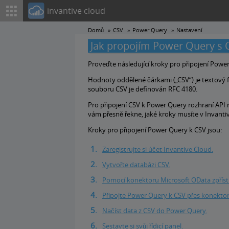
invantive cloud
Domů
CSV
Power Query
Nastavení
Jak propojím Power Query s 
Proveďte následující kroky pro připojení Powe
Hodnoty oddělené čárkami („CSV“) je textový
souboru CSV je definován RFC 4180.
Pro připojení CSV k Power Query rozhraní API 
vám přesně řekne, jaké kroky musíte v Invantive C
Kroky pro připojení Power Query k CSV jsou:
Zaregistrujte si účet Invantive Cloud.
Vytvořte databázi CSV.
Pomocí konektoru Microsoft OData zpříst
Připojte Power Query k CSV přes konektor
Načíst data z CSV do Power Query.
Sestavte si svůj řídicí panel.