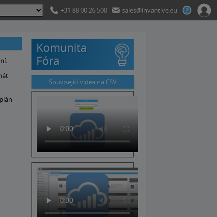
+31 88 00 26 500
sales@invantive.eu
Komunita
Fóra
ní.
mát
Související videa na CSV
 plán