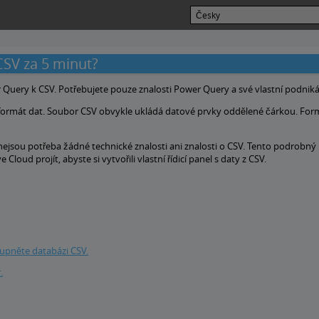
CSV za 5 minut?
r Query k CSV. Potřebujete pouze znalosti Power Query a své vlastní podniká
 formát dat. Soubor CSV obvykle ukládá datové prvky oddělené čárkou. For
nejsou potřeba žádné technické znalosti ani znalosti o CSV. Tento podrobný
loud projít, abyste si vytvořili vlastní řídicí panel s daty z CSV.
upněte databázi CSV.
.