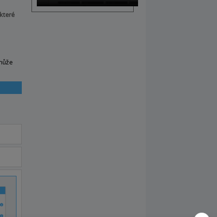
 které
omůže