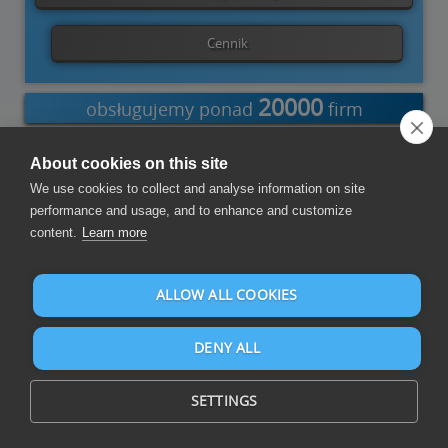
Cennik
20000
obsługujemy ponad
firm
About cookies on this site
We use cookies to collect and analyse information on site
odatek do
Dodatek do
PowerShell
Power
Visual
Sumatra
performance and usage, and to enhance and customize
programu
programu
Automate
Studio
Excel
Word
content.
Learn more
Tworzenie raportów i pulpitów nawigacyjnych
ALLOW ALL COOKIES
DENY ALL
SETTINGS