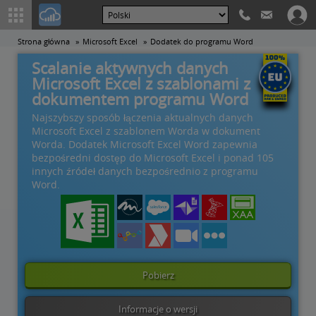
Strona główna
Microsoft Excel
Dodatek do programu Word
Scalanie aktywnych danych
Microsoft Excel z szablonami z
dokumentem programu Word
Najszybszy sposób łączenia aktualnych danych
Microsoft Excel z szablonem Worda w dokument
Worda. Dodatek Microsoft Excel Word zapewnia
bezpośredni dostęp do Microsoft Excel i ponad 105
innych źródeł danych bezpośrednio z programu
Word.
Pobierz
Informacje o wersji