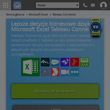
Strona główna
Microsoft Excel
Tableau Connector
Lepsze decyzje biznesowe dzięki
Microsoft Excel Tableau Connector
Tableau Connector łączy Microsoft Excel i ponad 105
innych platform z Tableau w celu podejmowania
skutecznych decyzji biznesowych z odpowiednimi i
aktualnymi danymi na poziomie całkowitym i
szczegółowym.
Wypróbuj 180 dni za darmo
Cennik