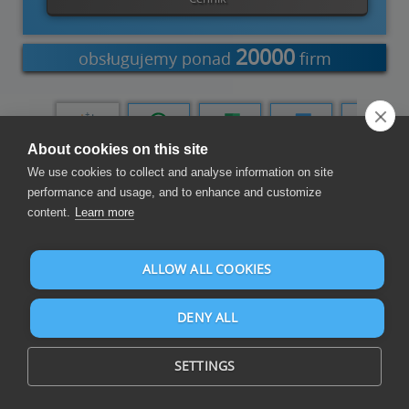
20000
obsługujemy ponad
firm
zure Data
Tableau
Qlik Cloud
Dodatek do
Dodatek do
PowerShell
About cookies on this site
Factory
programu
programu
Excel
Word
We use cookies to collect and analyse information on site
performance and usage, and to enhance and customize
Tworzenie raportów i pulpitów nawigacyjnych
content.
Learn more
ALLOW ALL COOKIES
DENY ALL
SETTINGS
Skomponuj raporty i pulpity nawigacyjne na Microsoft Excel i
ponad 105 źródłach danych