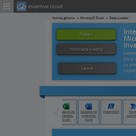
invantive cloud
Strona główna
Microsoft Excel
Data Loader
Int
Pobierz
Mic
Inv
Informacje o wersji
Łatwa
Excel 
za po
Cennik
użytk
 Data
Tableau
Qlik Cloud
Dodatek do
Dodatek do
PowerShell
Pow
ory
programu
programu
Autom
Excel
Word