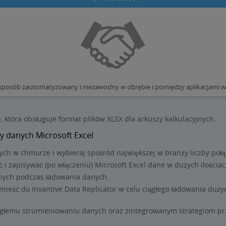
osób zautomatyzowany i niezawodny w obrębie i pomiędzy aplikacjami w c
ce, która obsługuje format plików XLSX dla arkuszy kalkulacyjnych.
y danych Microsoft Excel
nych w chmurze i wybieraj spośród największej w branży liczby połą
 i zapisywać (po włączeniu) Microsoft Excel dane w dużych ilościac
anych podczas ładowania danych.
enieść do Invantive Data Replicator w celu ciągłego ładowania duż
.
głemu strumieniowaniu danych oraz zintegrowanym strategiom pr