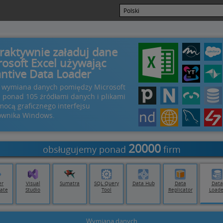
eraktywnie załaduj dane
rosoft Excel używając
antive Data Loader
 wymiana danych pomiędzy Microsoft
i ponad 105 źródłami danych i plikami
mocą graficznego interfejsu
ownika Windows.
20000
obsługujemy ponad
firm
er
Visual
Sumatra
SQL Query
Data Hub
Data
Data
ate
Studio
Tool
Replicator
Loade
Wymiana danych