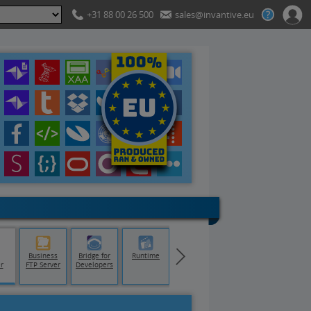
+31 88 00 26 500
sales@invantive.eu
Business
Bridge for
Runtime
r
FTP Server
Developers