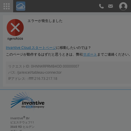
エラーが発生しました
itgensft009
Invantive Cloud スタートページ
に移動したいのでは？
このページが動作するはずだと思うときは、弊社
サポート
までご連絡ください
リクエストID:
0HNNKRPRMB4OD:00000007
パス:
/ja/excel/tableau-connector
IPアドレス:
::ffff:216.73.217.18
®
Invantive
BV
ビエステウェフ11
3849 RD
ヒルデン