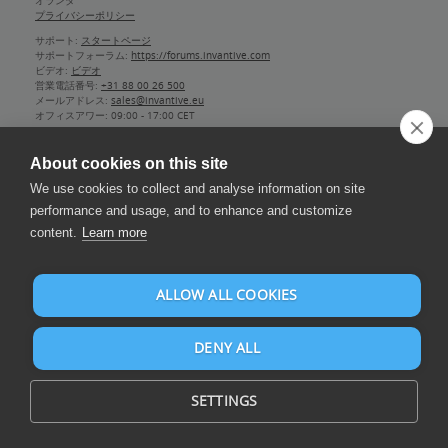
オランダ
プライバシーポリシー
サポート:
スタートページ
サポートフォーラム:
https://forums.invantive.com
ビデオ:
ビデオ
営業電話番号:
+31 88 00 26 500
メールアドレス:
sales@invantive.eu
オフィスアワー:
09:00 - 17:00 CET
商工会議所:
13031406
常務取締役:
グイド・リーンダース
About cookies on this site
本社のある会社: ローモンド
設立: 1992
We use cookies to collect and analyse information on site
2012年 NAICS:
511210
performance and usage, and to enhance and customize
付加価値税:
NL812602377B01
content.
Learn more
銀行:
IBAN NL25 BUNQ 2098 2586 07
,
BIC BUNQNL2A
ALLOW ALL COOKIES
DENY ALL
SETTINGS