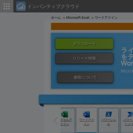
インバンティブクラウド
ホーム
Microsoft Excel
ワードアドイン
ダウンロード
ライ
を
リリース情報
Wo
Micros
価格について
eデー
Tableau
Qlik Cloud
エクセルア
ワードアド
パワーシェ
パワー
ァクト
ドイン
イン
ル
トメ
リ