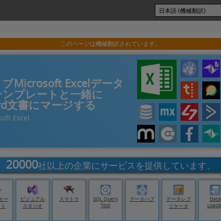
このページは機械翻訳されています。
ブMicrosoft Excelデータ
テンプレートと一緒に
rd文書にマージする
oft Excel
20000
社以上の企業にサービスを提供しています。
オー
ビジュアル
スマトラ
SQL Query
データハブ
データレプ
Data
Tool
Loade
イト
スタジオ
リケータ