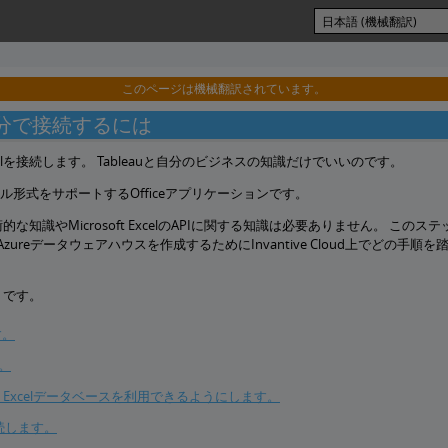
このページは機械翻訳されています。
elを5分で接続するには
 Excelを接続します。 Tableauと自分のビジネスの知識だけでいいのです。
Xファイル形式をサポートするOfficeアプリケーションです。
ための技術的な知識やMicrosoft ExcelのAPIに関する知識は必要ありません。 こ
自のAzureデータウェアハウスを作成するためにInvantive Cloud上でどの手
通りです。
す。
す。
osoft Excelデータベースを利用できるようにします。
で接続します。