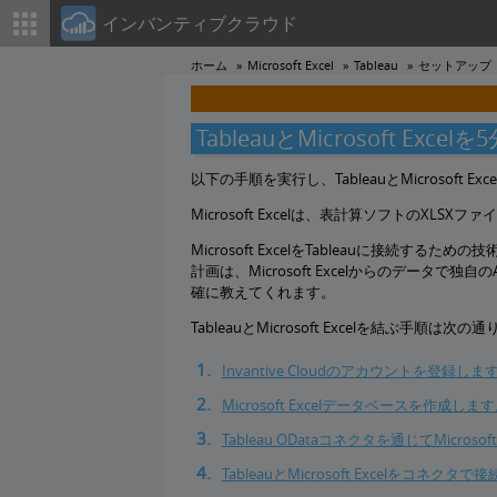
インバンティブクラウド
ホーム
Microsoft Excel
Tableau
セットアップ
TableauとMicrosoft Exc
以下の手順を実行し、TableauとMicrosoft
Microsoft Excelは、表計算ソフトのXLS
Microsoft ExcelをTableauに接続する
計画は、Microsoft Excelからのデータで独
確に教えてくれます。
TableauとMicrosoft Excelを結ぶ手順は次の
Invantive Cloudのアカウントを登録しま
Microsoft Excelデータベースを作成しま
Tableau ODataコネクタを通じてMicr
TableauとMicrosoft Excelをコネクタ