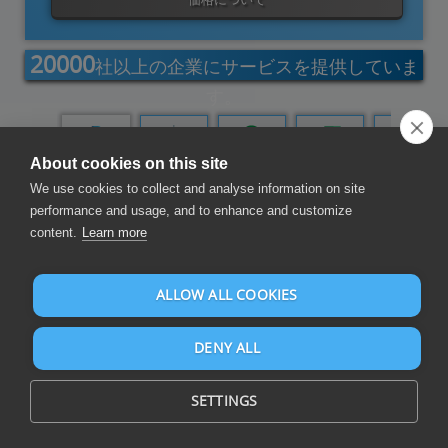
20000
社以上の企業にサービスを提供していま
す。
パワークエ
Azureデー
Tableau
Qlik Cloud
エクセルア
ワードアド
About cookies on this site
リ
タファクト
ドイン
イン
リ
We use cookies to collect and analyse information on site
performance and usage, and to enhance and customize
content.
Learn more
交換データ
ALLOW ALL COOKIES
DENY ALL
SETTINGS
アプリケーション内およびアプリケーション間で、自動的かつ信
頼性の高い方法でビジネスデータを交換し、最適なデータ統合を