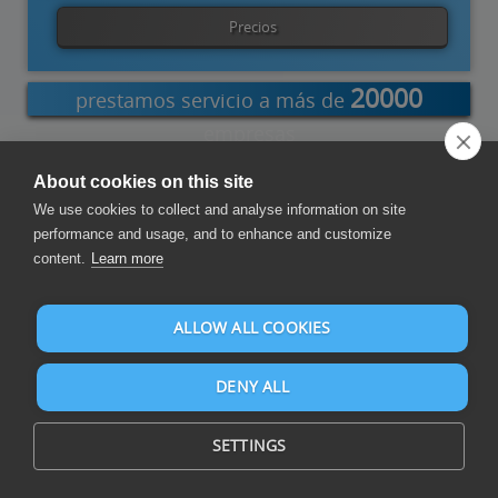
Precios
20000
prestamos servicio a más de
empresas
About cookies on this site
xcel Add-
Word Add-
PowerShell
Power
Visual
Sumatra
We use cookies to collect and analyse information on site
in
in
Automate
Studio
performance and usage, and to enhance and customize
content.
Learn more
Redactar Reportes y Paneles de Control
ALLOW ALL COOKIES
DENY ALL
SETTINGS
Redacte informes y paneles de control sobre CSV y más de 105