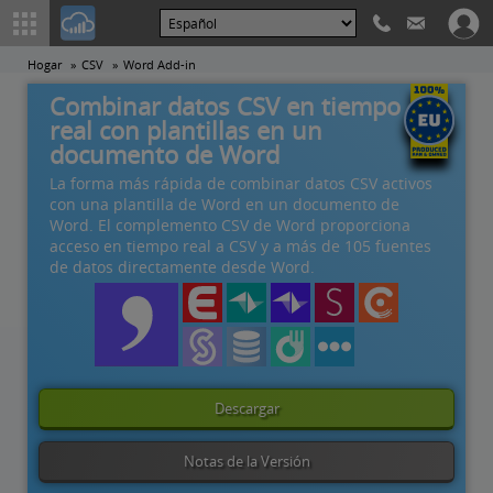
Hogar
CSV
Word Add-in
Combinar datos CSV en tiempo
real con plantillas en un
documento de Word
La forma más rápida de combinar datos CSV activos
con una plantilla de Word en un documento de
Word. El complemento CSV de Word proporciona
acceso en tiempo real a CSV y a más de 105 fuentes
de datos directamente desde Word.
Descargar
Notas de la Versión