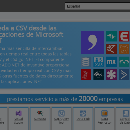
eda a CSV desde las
icaciones de Microsoft
T
rma más sencilla de intercambiar
en tiempo real entre todas las tablas
V y el código .NET. El componente
e ADO.NET de Invantive proporciona
tividad en tiempo real con CSV y más
5 otras fuentes de datos directamente
las aplicaciones .NET.
20000
prestamos servicio a más de
empresas
r
Visual
Sumatra
SQL Query
Data Hub
Data
Cargad
ate
Studio
Tool
Replicator
de Dat