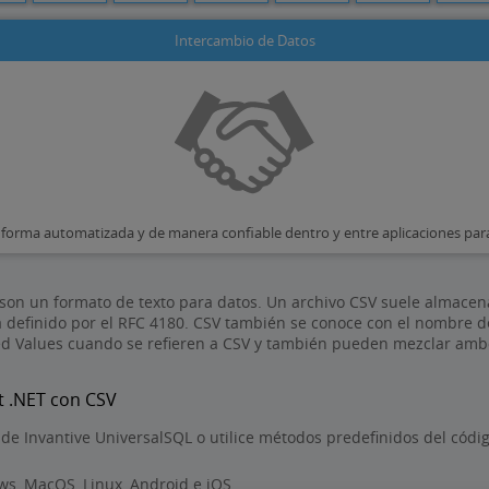
Intercambio de Datos
 forma automatizada y de manera confiable dentro y entre aplicaciones para
 son un formato de texto para datos. Un archivo CSV suele almace
á definido por el RFC 4180. CSV también se conoce con el nombre 
d Values cuando se refieren a CSV y también pueden mezclar ambo
t .NET con CSV
 de Invantive UniversalSQL o utilice métodos predefinidos del cód
s, MacOS, Linux, Android e iOS.