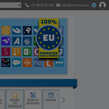
+31 88 00 26 500
sales@invantive.eu
or
Servidor
Bridge for
Runtime
os
FTP
Developers
Empresarial