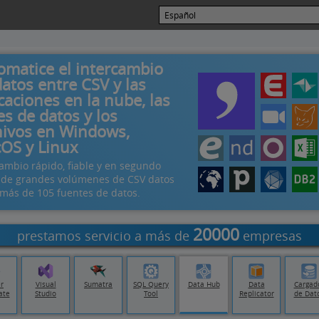
omatice el intercambio
atos entre CSV y las
caciones en la nube, las
es de datos y los
hivos en Windows,
OS y Linux
cambio rápido, fiable y en segundo
 de grandes volúmenes de CSV datos
 más de 105 fuentes de datos.
20000
prestamos servicio a más de
empresas
r
Visual
Sumatra
SQL Query
Data Hub
Data
Cargad
ate
Studio
Tool
Replicator
de Dat