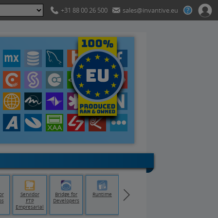
+31 88 00 26 500
sales@invantive.eu
or
Servidor
Bridge for
Runtime
os
FTP
Developers
Empresarial