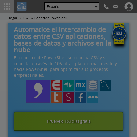
Hogar
CSV
Conector PowerShell
Automatice el intercambio de
datos entre CSV aplicaciones,
bases de datos y archivos en la
nube
El conector de PowerShell se conecta CSV y se
conecta a través de 105 otras plataformas desde y
hacia PowerShell para optimizar sus procesos
empresariales.
Pruébelo 180 días gratis