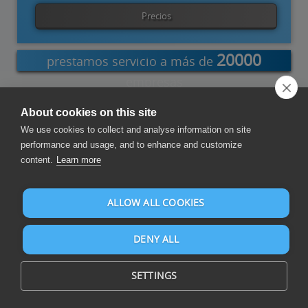
Precios
20000
prestamos servicio a más de
empresas
About cookies on this site
ord Add-
PowerShell
Power
Visual
Sumatra
SQL Query
We use cookies to collect and analyse information on site
in
Automate
Studio
Tool
performance and usage, and to enhance and customize
content.
Learn more
Redactar Reportes y Paneles de Control
ALLOW ALL COOKIES
DENY ALL
SETTINGS
Redacte informes y paneles de control sobre CSV y más de 105