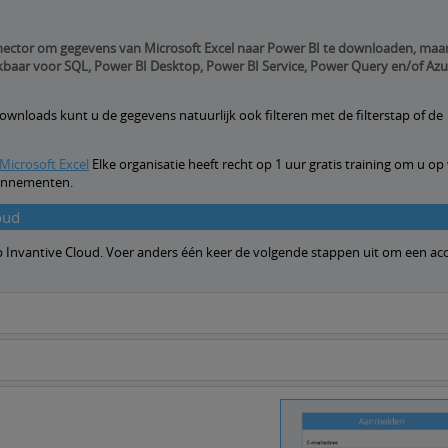
nector om gegevens van Microsoft Excel naar Power BI te downloaden, maar 
baar voor SQL, Power BI Desktop, Power BI Service, Power Query en/of Azu
wnloads kunt u de gegevens natuurlijk ook filteren met de filterstap of de
Microsoft Excel
Elke organisatie heeft recht op 1 uur gratis training om u op
abonnementen.
oud
 op Invantive Cloud. Voer anders één keer de volgende stappen uit om een ac