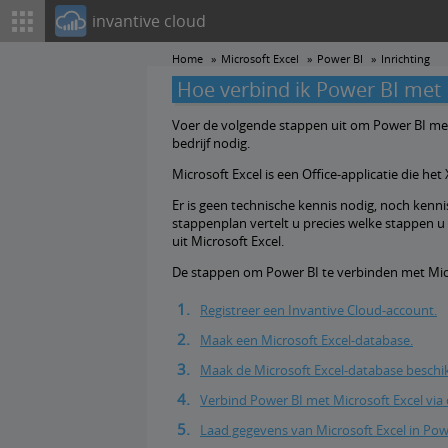
invantive cloud
Home
Microsoft Excel
Power BI
Inrichting
Hoe verbind ik Power BI met 
Voer de volgende stappen uit om Power BI met 
bedrijf nodig.
Microsoft Excel is een Office-applicatie die 
Er is geen technische kennis nodig, noch kenni
stappenplan vertelt u precies welke stappen
uit Microsoft Excel.
De stappen om Power BI te verbinden met Micro
Registreer een Invantive Cloud-account.
Maak een Microsoft Excel-database.
Maak de Microsoft Excel-database beschi
Verbind Power BI met Microsoft Excel via
Laad gegevens van Microsoft Excel in Pow