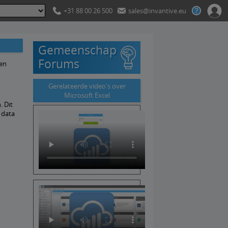
+31 88 00 26 500
sales@invantive.eu
Gemeenschap
Forums
gen
Gerelateerde video's over
Microsoft Excel
. Dit
 data