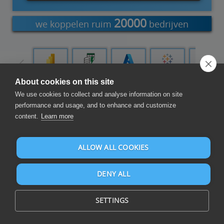
20000
we koppelen ruim
bedrijven
Power BI
Power
Azure Data
Tableau
Qlik Cloud
Query
Factory
About cookies on this site
We use cookies to collect and analyse information on site
Maak rapporten en dashboards
performance and usage, and to enhance and customize
content.
Learn more
ALLOW ALL COOKIES
DENY ALL
Stel rapporten en dashboards samen op Microsoft Excel en
meer dan 105 databronnen met Microsoft Power BI, Excel en
SETTINGS
anderen