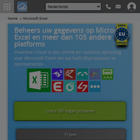
Home
Microsoft Excel
Beheers uw gegevens op Microsoft
Excel en meer dan 105 andere
platforms
Invantive Cloud is een online en realtime oplossing
voor Microsoft Excel om uw bedrijfsprocessen te
optimaliseren.
Gratis 180 dagen proberen
Prijzen