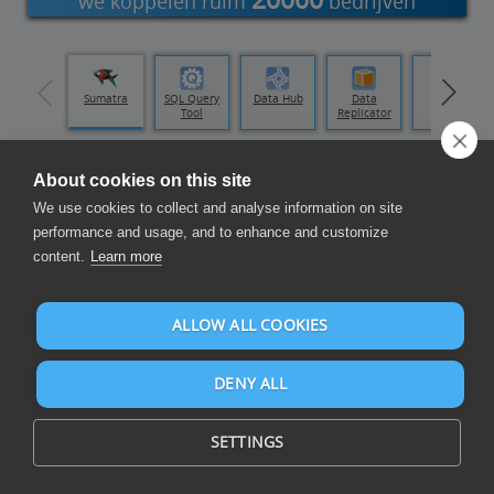
we koppelen ruim
bedrijven
Visual
Sumatra
SQL Query
Data Hub
Data
Data
Studio
Tool
Replicator
Loader
Maak rapporten en dashboards
About cookies on this site
We use cookies to collect and analyse information on site
performance and usage, and to enhance and customize
content.
Learn more
ALLOW ALL COOKIES
Stel rapporten en dashboards samen op CSV en meer dan 105
DENY ALL
databronnen met Microsoft Power BI, Excel en anderen
Kommagescheidenwaarden ("CSV") is een tekstindeling
SETTINGS
voor gegevens. In een CSV-bestand worden doorgaans
waardes opgeslagen gescheiden door een komma. Het