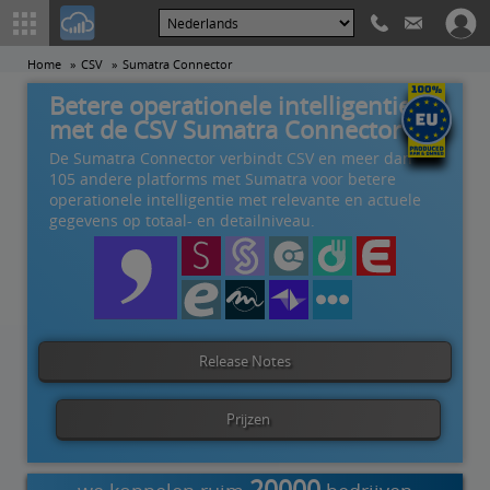
Home
CSV
Sumatra Connector
Betere operationele intelligentie
met de CSV Sumatra Connector
De Sumatra Connector verbindt CSV en meer dan
105 andere platforms met Sumatra voor betere
operationele intelligentie met relevante en actuele
gegevens op totaal- en detailniveau.
Release Notes
Prijzen
20000