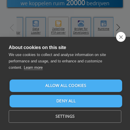
20000
we koppelen ruim
bedrijven
Data
Data
Zakelijke
Bridge for
Runtime
Replicator
Loader
FTP-server
Developers
About cookies on this site
Gegevens Uitwisselen
We use cookies to collect and analyse information on site
performance and usage, and to enhance and customize
content.
Learn more
ALLOW ALL COOKIES
Wissel bedrijfsgegevens op een geautomatiseerde en
DENY ALL
betrouwbare manier uit binnen en tussen applicaties voor
optimale gegevensintegratie
SETTINGS
Kommagescheidenwaarden ("CSV") is een tekstindeling