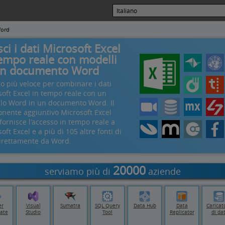
Word
ci i dati Microsoft Excel
tempo reale con modelli
un documento Word
o più veloce per combinare i dati
soft Excel in tempo reale con un
lo Word in un documento Word. Il
nente aggiuntivo Microsoft Excel
ornisce l'accesso in tempo reale a
oft Excel e a più di 105 altre fonti di
direttamente da Word.
20000
serviamo più di
aziende
er
Visual
Sumatra
SQL Query
Data Hub
Data
Caricat
ate
Studio
Tool
Replicator
di dat