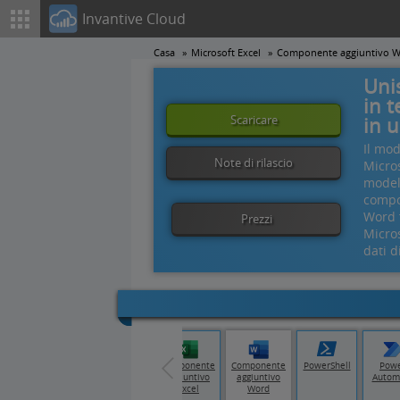
Invantive Cloud
Casa
Microsoft Excel
Componente aggiuntivo 
Unis
in 
Scaricare
in 
Il mod
Note di rilascio
Micro
model
compo
Word f
Prezzi
Micros
dati 
ata
Tableau
Qlik Cloud
Componente
Componente
PowerShell
Pow
y
aggiuntivo
aggiuntivo
Autom
Excel
Word