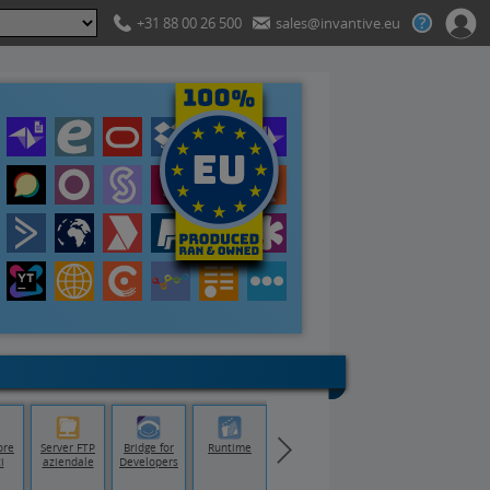
+31 88 00 26 500
sales@invantive.eu
ore
Server FTP
Bridge for
Runtime
i
aziendale
Developers