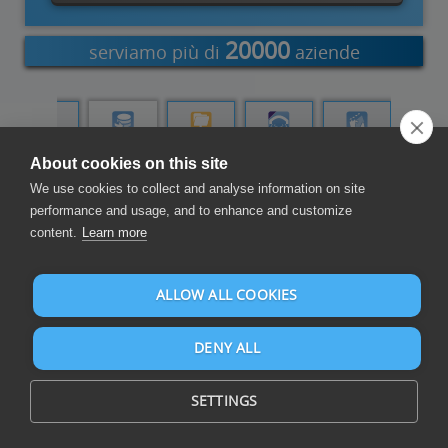
20000
serviamo più di
aziende
Data
Caricatore
Server FTP
Bridge for
Runtime
Replicator
di dati
aziendale
Developers
About cookies on this site
We use cookies to collect and analyse information on site
performance and usage, and to enhance and customize
Scambio di dati
content.
Learn more
ALLOW ALL COOKIES
DENY ALL
Scambia i dati aziendali in modo automatizzato e affidabile
SETTINGS
all'interno e tra le applicazioni per un'integrazione ottimale dei
dati