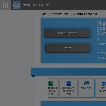
Invantive Cloud
Casa
Microsoft Excel
Sumatra Connector
Migl
oper
Sum
Note di rilascio
Sumat
e oltr
Prezzi
una mi
pertin
dettag
ata
Tableau
Qlik Cloud
Componente
Componente
PowerShell
Pow
y
aggiuntivo
aggiuntivo
Autom
Excel
Word