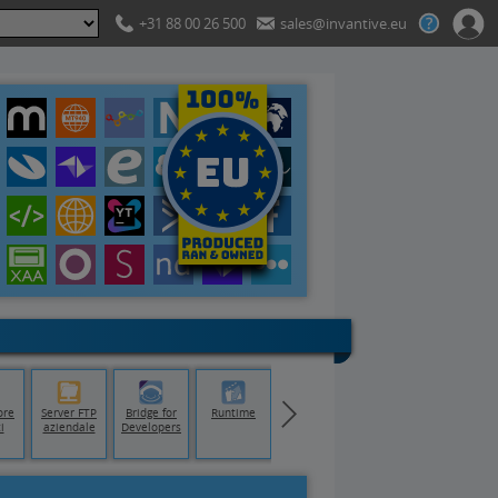
+31 88 00 26 500
sales@invantive.eu
ore
Server FTP
Bridge for
Runtime
i
aziendale
Developers