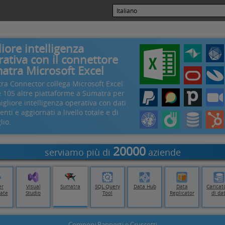
iore intelligenza
ativa con il connettore
atra Microsoft Excel
ra Connector collega Microsoft Excel
e 105 altre piattaforme a Sumatra per
gliore intelligenza operativa con dati
enti e aggiornati a livello totale e di
lio.
20000
serviamo più di
aziende
er
Visual
Sumatra
SQL Query
Data Hub
Data
Caricat
ate
Studio
Tool
Replicator
di dat
Componi Rapporti e Cruscotti