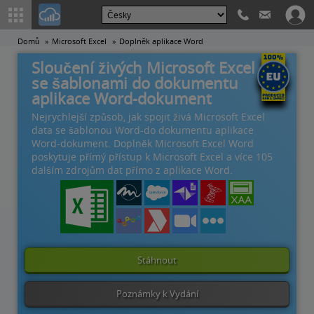
Domů
Microsoft Excel
Doplněk aplikace Word
Sloučení živých Microsoft Excel dat
se šablonami do dokumentu
aplikace Word-dokument
Nejrychlejší způsob, jak spojit živá Microsoft Excel
data se šablonou Word-do dokumentu aplikace
Word-dokument. Doplněk Microsoft Excel Word
poskytuje přímý přístup k Microsoft Excel a více 105
dalším zdrojům dat přímo z aplikace Word.
Stáhnout
Poznámky k Vydání