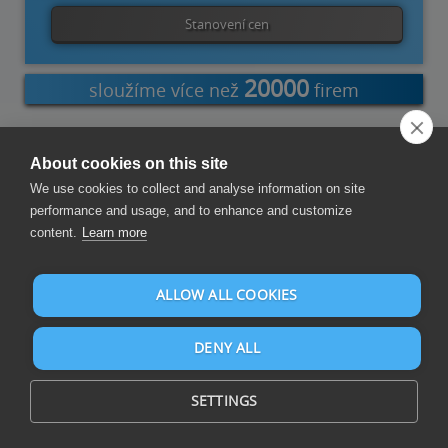
Stanovení cen
20000
sloužíme více než
firem
About cookies on this site
Doplněk
Doplněk
PowerShell
Power
Visual
Sumatra
We use cookies to collect and analyse information on site
aplikace
aplikace
Automate
Studio
Excel
Word
performance and usage, and to enhance and customize
content.
Learn more
Sestavení přehledů a řídicích panelů
ALLOW ALL COOKIES
DENY ALL
SETTINGS
Sestavujte přehledy a řídicí panely na Microsoft Excel a z více