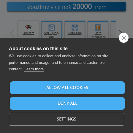
20000
sloužíme více než
firem
Visual
Sumatra
SQL Query
Data Hub
Data
Data
Studio
Tool
Replicator
Loader
About cookies on this site
We use cookies to collect and analyse information on site
Sestavení přehledů a řídicích panelů
performance and usage, and to enhance and customize
content.
Learn more
ALLOW ALL COOKIES
DENY ALL
Sestavujte přehledy a řídicí panely na Microsoft Excel a z více
než 105 zdrojů dat
SETTINGS
Microsoft Excel je aplikace Office, která podporuje formát