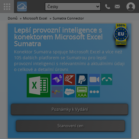
Domů
Microsoft Excel
Sumatra Connector
Lepší provozní inteligence s
konektorem Microsoft Excel
Sumatra
Konektor Sumatra spojuje Microsoft Excel a více než
105 dalších platforem se Sumatrou pro lepší
provozní inteligenci s relevantními a aktuálními údaji
o celkové a detailní úrovni.
Poznámky k Vydání
Stanovení cen