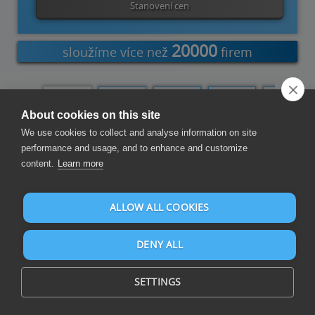
Stanovení cen
20000
sloužíme více než
firem
About cookies on this site
QL Query
Data Hub
Data
Data
Business
Bridge for
Tool
Replicator
Loader
FTP Server
Developers
We use cookies to collect and analyse information on site
performance and usage, and to enhance and customize
content.
Learn more
Vyměňujte Data
ALLOW ALL COOKIES
DENY ALL
SETTINGS
Automatizovaná a spolehlivá výměna obchodních dat v rámci
aplikací i napříč aplikacemi pro optimální integraci dat