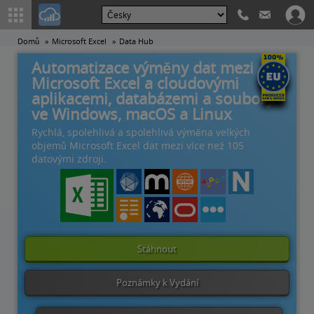
Domů
Microsoft Excel
Data Hub
Automatizace výměny dat mezi
Microsoft Excel a cloudovými
aplikacemi, databázemi a soubory
ve Windows, macOS a Linux
Rychlá, spolehlivá a spolehlivá výměna velkých
objemů Microsoft Excel dat mezi více než 105
datovými zdroji.
Stáhnout
Poznámky k Vydání