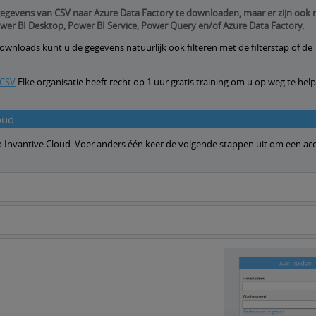
egevens van CSV naar Azure Data Factory te downloaden, maar er zijn ook
er BI Desktop, Power BI Service, Power Query en/of Azure Data Factory.
wnloads kunt u de gegevens natuurlijk ook filteren met de filterstap of de
 CSV
Elke organisatie heeft recht op 1 uur gratis training om u op weg te helpe
oud
 op Invantive Cloud. Voer anders één keer de volgende stappen uit om een a