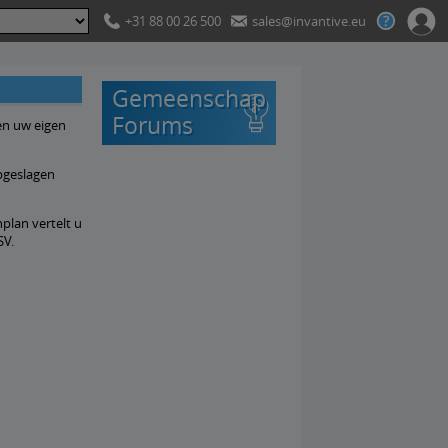
+31 88 00 26 500
sales@invantive.eu
Gemeenschap
Forums
en uw eigen
pgeslagen
plan vertelt u
SV.