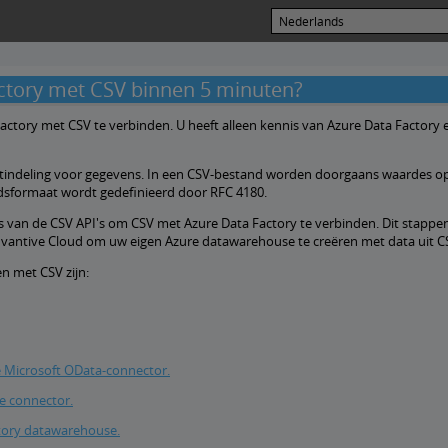
actory met CSV binnen 5 minuten?
ctory met CSV te verbinden. U heeft alleen kennis van Azure Data Factory 
tindeling voor gegevens. In een CSV-bestand worden doorgaans waardes o
sformaat wordt gedefinieerd door RFC 4180.
is van de CSV API's om CSV met Azure Data Factory te verbinden. Dit stappen
vantive Cloud om uw eigen Azure datawarehouse te creëren met data uit C
n met CSV zijn:
 Microsoft OData-connector.
e connector.
tory datawarehouse.