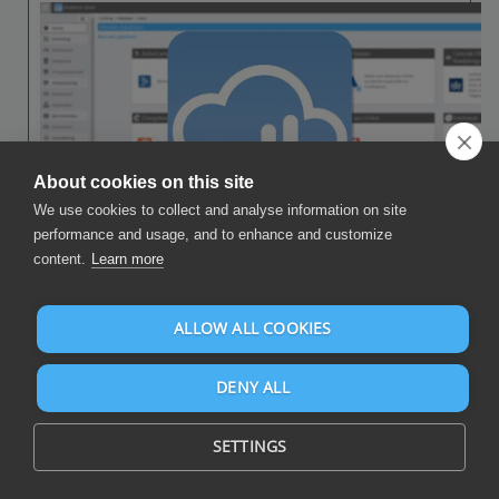
About cookies on this site
We use cookies to collect and analyse information on site
performance and usage, and to enhance and customize
content.
Learn more
Utfør følgende trinn for å koble Power Query til CSV. Du trenger
bare kunnskap om Power Query og din egen virksomhet.
ALLOW ALL COOKIES
Kommaseparerte verdier («CSV») er et tekstformat for data. En
CSV-fil lagrer vanligvis dataelementer atskilt av et komma. CSV-
DENY ALL
filformatet er definert av RFC 4180.
Ingen teknisk kunnskap er nødvendig eller kunnskap om CSV API-
SETTINGS
ene for å koble CSV til Power Query. Denne trinnvise planen vil
fortelle deg nøyaktig hvilke trinn du må gå gjennom på Invantive
Cloud for å lage ditt eget dashbord med data fra CSV.