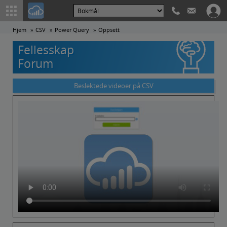
Hjem
CSV
Power Query
Oppsett
Fellesskap
Forum
Beslektede videoer på CSV