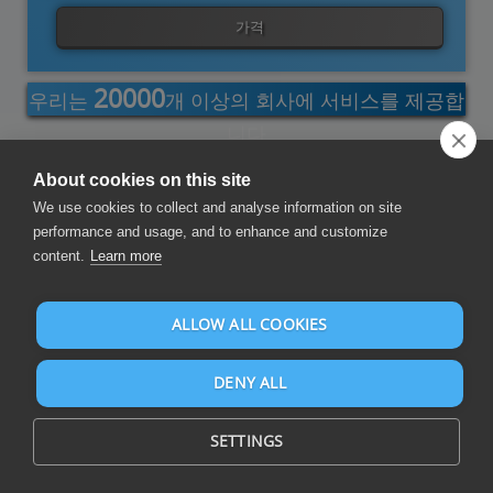
가격
20000
우리는
개 이상의 회사에 서비스를 제공합
니다
About cookies on this site
셀 추가 기
단어 추가 기
PowerShell
전력 자동화
비주얼 스튜
Sumatra
We use cookies to collect and analyse information on site
능
능
디오
performance and usage, and to enhance and customize
content.
Learn more
보고서 및 대시보드 작성
ALLOW ALL COOKIES
DENY ALL
SETTINGS
CSV 및 105개 이상의 데이터 소스에 대한 보고서 및 대시보드 작성