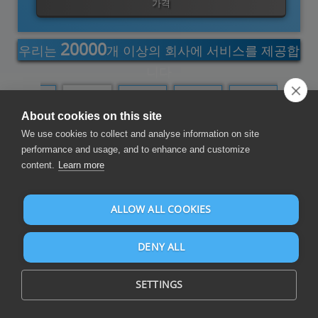
가격
20000
우리는
개 이상의 회사에 서비스를 제공합
니다
Data
Data
Business
Bridge for
Runtime
About cookies on this site
Replicator
Loader
FTP Server
Developers
We use cookies to collect and analyse information on site
performance and usage, and to enhance and customize
데이터 교환
content.
Learn more
ALLOW ALL COOKIES
DENY ALL
SETTINGS
최적의 데이터 통합을 위해 애플리케이션 내 및 애플리케이션 간에
자동화되고 안정적인 방식으로 비즈니스 데이터 교환