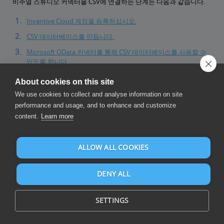
비주얼 스튜디오 커넥터을 CSV에 연결하는 단계는 다음과 같습니다.
Invantive Cloud 계정을 등록하십시오.
CSV 데이터베이스를 만듭니다.
Microsoft OData 커넥터를 통해 CSV 데이터베이스를 사용할 수
있도록 합니다.
커넥터를 통해 비주얼 스튜디오 커넥터을 CSV에 연결합니다.
About cookies on this site
CSV에서 비주얼 스튜디오 커넥터 데이터 웨어하우스로 데이터
We use cookies to collect and analyse information on site
를 로드합니다.
performance and usage, and to enhance and customize
content.
Learn more
Invantive Cloud는 CSV에서 비주얼 스튜디오 커넥터(으)로 데이터를
다운로드할 수 있는 CSV 커넥터를 제공하지만 SQL, Power BI
Desktop, Power BI Service, Power Query 및/또는 Azure Data
ALLOW ALL COOKIES
Factory에도 사용할 수 있는 다른 커넥터가 105개 이상 있습니다. .
큰 환경이 있습니까? 효과적인 다운로드를 위해 물론 필터 단계 또는
DENY ALL
비주얼 스튜디오 커넥터의 변환 버튼을 사용하여 데이터를 필터링할
수도 있습니다.
질문이 있는 경우
CSV 포럼
을 확인하세요.
모든 조직은 시작하는 데 도
SETTINGS
움이 되는 1시간의 무료 교육을 받을 수 있습니다. 이 무료 시간은 무료
플랜에도 적용됩니다.