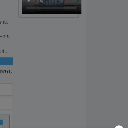
r 105
ータを
ます。
回実行し