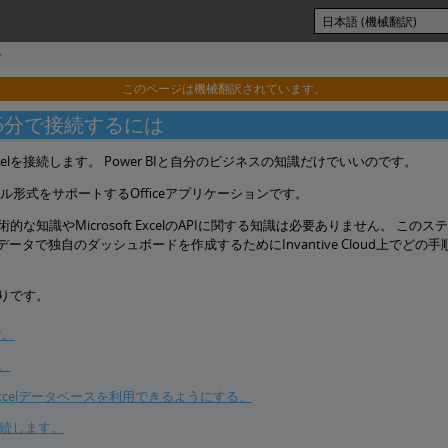
プ
このページは機械翻訳されています。
celを5分で接続するには
t Excelを接続します。 Power BIと自分のビジネスの知識だけでいいのです。
Xファイル形式をサポートするOfficeアプリケーションです。
ための技術的な知識やMicrosoft ExcelのAPIに関する知識は必要ありません。 この
からのデータで独自のダッシュボードを作成するためにInvantive Cloud上でどの
の通りです。
す。
す。
soft Excelデータベースを利用できるようにする。
タで接続します。