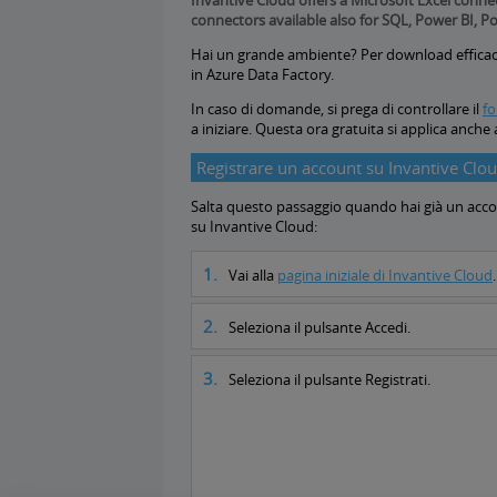
Invantive Cloud offers a Microsoft Excel conne
connectors available also for SQL, Power BI, P
Hai un grande ambiente? Per download efficaci, 
in Azure Data Factory.
In caso di domande, si prega di controllare il
fo
a iniziare. Questa ora gratuita si applica anche a
Registrare un account su Invantive Clo
Salta questo passaggio quando hai già un accou
su Invantive Cloud:
Vai alla
pagina iniziale di Invantive Cloud
.
Seleziona il pulsante Accedi.
Seleziona il pulsante Registrati.