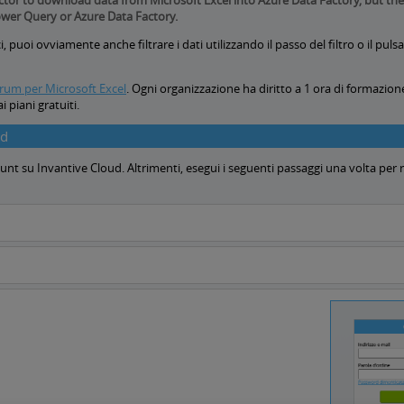
ctor to download data from Microsoft Excel into Azure Data Factory, but the
ower Query or Azure Data Factory.
puoi ovviamente anche filtrare i dati utilizzando il passo del filtro o il pul
rum per Microsoft Excel
.
Ogni organizzazione ha diritto a 1 ora di formazione
i piani gratuiti.
ud
nt su Invantive Cloud. Altrimenti, esegui i seguenti passaggi una volta per 