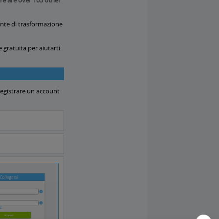
re are over 105 other
sante di trasformazione
 gratuita per aiutarti
registrare un account