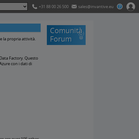
+31 88 00 26 500
sales@invantive.eu
Comunità
Forum
la propria attività.
 Data Factory. Questo
zure con i dati di