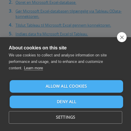
Opret en Microsoft Excel-database.
Gør Microsoft Excel-databasen tilgængelig via Tableau OData-
konnektoren.
Tilslut Tableau til Microsoft Excel gennem konnektoren.
Indlæs data fra Microsoft Excel til Tableau.
Invantive Cloud tilbyder en Microsoft Excel-konnektoren til at
About cookies on this site
downloade data fra Microsoft Excel til Tableau, men der er over 105
andre connectors til rådighed, også til SQL, Power BI, Power Query,
We use cookies to collect and analyse information on site
Qlik, TableauとAzure Data Factoryです。.
performance and usage, and to enhance and customize
content.
Learn more
Har du et stort miljø? For at opnå effektive downloads kan du
naturligvis også filtrere dataene.
Når du har spørgsmål, skal du tjekke
forummerne for Microsoft
ALLOW ALL COOKIES
Excel
.
Alle organisationer har ret til 1 times gratis uddannelse, som
hjælper dig med at komme i gang. Denne gratis time gælder også
for gratis planer.
DENY ALL
Registrer konto på Invantive Cloud
SETTINGS
Spring dette trin over, hvis du allerede har en konto på Invantive
Cloud. Ellers skal du udføre følgende trin én gang for at registrere
en konto på Invantive Cloud: