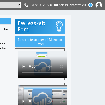
+31 88 00 26 500
sales@invantive.eu
Fællesskab
Fora
ksomhed.
Relaterede videoer på Microsoft
enne
Excel
a fra