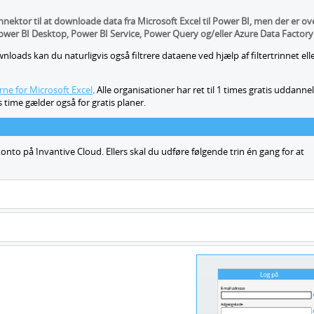
nektor til at downloade data fra Microsoft Excel til Power BI, men der er ov
ower BI Desktop, Power BI Service, Power Query og/eller Azure Data Factory 
nloads kan du naturligvis også filtrere dataene ved hjælp af filtertrinnet ell
e for Microsoft Excel
.
Alle organisationer har ret til 1 times gratis uddanne
time gælder også for gratis planer.
konto på Invantive Cloud. Ellers skal du udføre følgende trin én gang for at