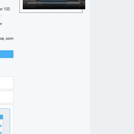
er 105
.
er
lse, som