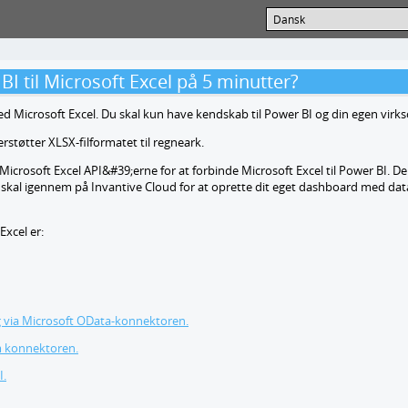
I til Microsoft Excel på 5 minutter?
ed Microsoft Excel. Du skal kun have kendskab til Power BI og din egen vir
rstøtter XLSX-filformatet til regneark.
Microsoft Excel API&#39;erne for at forbinde Microsoft Excel til Power BI. D
 du skal igennem på Invantive Cloud for at oprette dit eget dashboard med dat
Excel er:
g via Microsoft OData-konnektoren.
em konnektoren.
I.