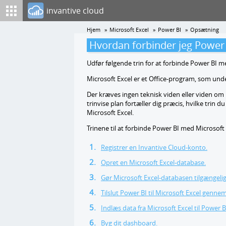
invantive cloud
Hjem
Microsoft Excel
Power BI
Opsætning
Hvordan forbinder jeg Power B
Udfør følgende trin for at forbinde Power BI m
Microsoft Excel er et Office-program, som unde
Der kræves ingen teknisk viden eller viden om 
trinvise plan fortæller dig præcis, hvilke trin
Microsoft Excel.
Trinene til at forbinde Power BI med Microsoft 
Registrer en Invantive Cloud-konto.
Opret en Microsoft Excel-database.
Gør Microsoft Excel-databasen tilgængeli
Tilslut Power BI til Microsoft Excel genn
Indlæs data fra Microsoft Excel til Power B
Byg dit dashboard.