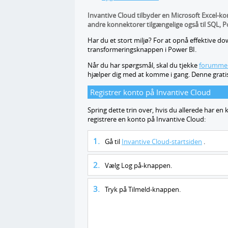
Invantive Cloud tilbyder en Microsoft Excel-kon
andre konnektorer tilgængelige også til SQL, P
Har du et stort miljø? For at opnå effektive dow
transformeringsknappen i Power BI.
Når du har spørgsmål, skal du tjekke
forummern
hjælper dig med at komme i gang. Denne gratis 
Registrer konto på Invantive Cloud
Spring dette trin over, hvis du allerede har en 
registrere en konto på Invantive Cloud:
Gå til
Invantive Cloud-startsiden
.
Vælg Log på-knappen.
Tryk på Tilmeld-knappen.