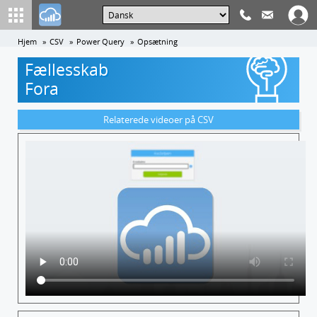
Hjem
CSV
Power Query
Opsætning
Fællesskab
Fora
Relaterede videoer på CSV