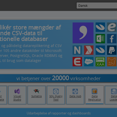
likér store mængder af
nde CSV-data til
tionelle databaser
 og pålidelig datareplikering af CSV
r 105 andre datakilder til Microsoft
erver, PostgreSQL, Oracle RDBMS og
 til brug som datalager
20000
vi betjener over
virksomheder
er
Visual
Sumatra
SQL Query
Data Hub
Data
Data
ate
Studio
Tool
Replicator
Loade
Udarbejdelse af rapporter og dashboards