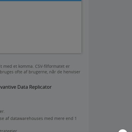
lt med et komma. CSV-filformatet er
ruges ofte af brugerne, når de henviser
vantive Data Replicator
er.
delse af datawarehouses med mere end 1
trategier.