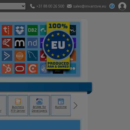
+31 88 00 26 500
sales@invantive.eu
Business
Bridge for
Runtime
r
FTP Server
Developers