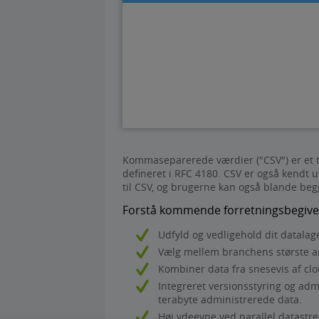
Kommaseparerede værdier ("CSV") er et t
defineret i RFC 4180. CSV er også kendt
til CSV, og brugerne kan også blande beg
Forstå kommende forretningsbegivenh
Udfyld og vedligehold dit datalag
Vælg mellem branchens største ant
Kombiner data fra snesevis af clo
Integreret versionsstyring og ad
terabyte administrerede data.
Høj ydeevne ved parallel datastr