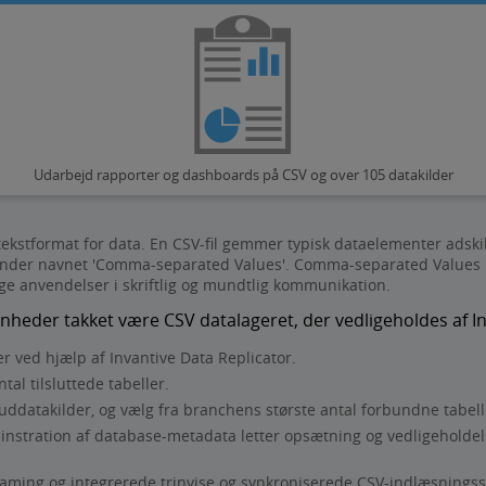
Udarbejd rapporter og dashboards på CSV og over 105 datakilder
ekstformat for data. En CSV-fil gemmer typisk dataelementer adski
 under navnet 'Comma-separated Values'. Comma-separated Values b
ge anvendelser i skriftlig og mundtlig kommunikation.
eder takket være CSV datalageret, der vedligeholdes af In
er ved hjælp af Invantive Data Replicator.
al tilsluttede tabeller.
uddatakilder, og vælg fra branchens største antal forbundne tabell
minstration af database-metadata letter opsætning og vedligehol
eaming og integrerede trinvise og synkroniserede CSV-indlæsningss