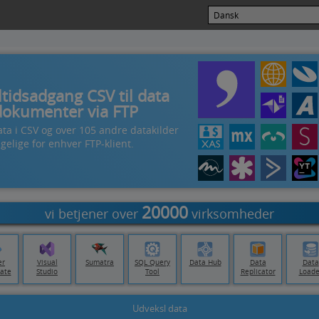
ltidsadgang CSV til data
dokumenter via FTP
ta i CSV og over 105 andre datakilder
gelige for enhver FTP-klient.
20000
vi betjener over
virksomheder
er
Visual
Sumatra
SQL Query
Data Hub
Data
Data
ate
Studio
Tool
Replicator
Loade
Udveksl data