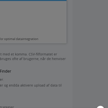
for optimal dataintegration
lt med et komma. CSV-filformatet er
ruges ofte af brugerne, når de henviser
 Finder
er.
r og endda aktivere upload af data til
trategier.