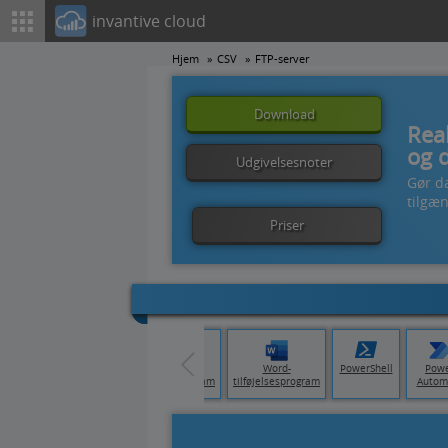
invantive cloud
Hjem
CSV
FTP-server
Download
Rea
og 
Udgivelsesnoter
Gør da
tilgæn
Priser
bleau
Qlik Cloud
Excel-
Word-
PowerShell
Pow
tilføjelsesprogram
tilføjelsesprogram
Autom