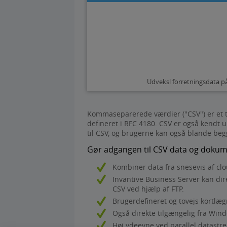
Udveksl forretningsdata på
Kommaseparerede værdier ("CSV") er et t
defineret i RFC 4180. CSV er også kendt
til CSV, og brugerne kan også blande beg
Gør adgangen til CSV data og dokume
Kombiner data fra snesevis af clo
Invantive Business Server kan dir
CSV ved hjælp af FTP.
Brugerdefineret og tovejs kortlægn
Også direkte tilgængelig fra Win
Høj ydeevne ved parallel datastr