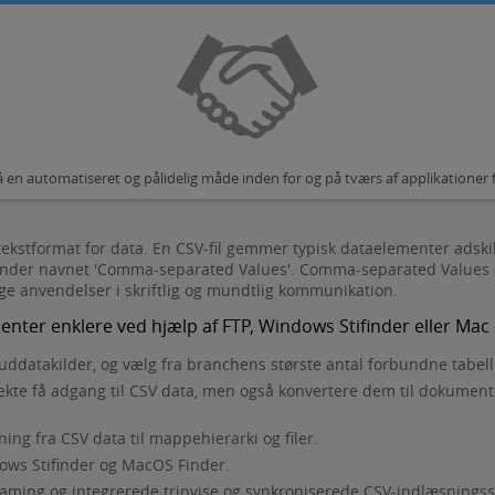
 en automatiseret og pålidelig måde inden for og på tværs af applikationer 
ekstformat for data. En CSV-fil gemmer typisk dataelementer adski
 under navnet 'Comma-separated Values'. Comma-separated Values b
ge anvendelser i skriftlig og mundtlig kommunikation.
nter enklere ved hjælp af FTP, Windows Stifinder eller Mac
uddatakilder, og vælg fra branchens største antal forbundne tabell
ekte få adgang til CSV data, men også konvertere dem til dokumente
ing fra CSV data til mappehierarki og filer.
dows Stifinder og MacOS Finder.
eaming og integrerede trinvise og synkroniserede CSV-indlæsningss