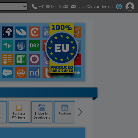
+31 88 00 26 500
sales@invantive.eu
Business
Bridge for
Runtime
r
FTP Server
Developers