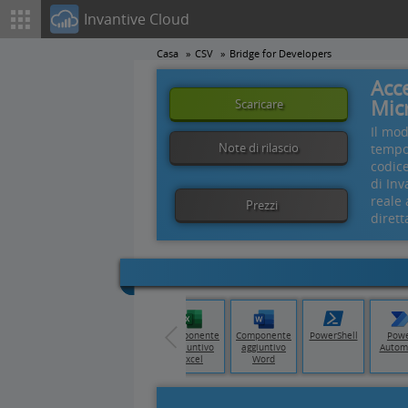
Invantive Cloud
Casa
CSV
Bridge for Developers
Acc
Mic
Scaricare
Il mo
Note di rilascio
tempo 
codic
di Inv
reale 
Prezzi
dirett
ata
Tableau
Qlik Cloud
Componente
Componente
PowerShell
Pow
y
aggiuntivo
aggiuntivo
Autom
Excel
Word