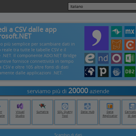
edi a CSV dalle app
rosoft.NET
do più semplice per scambiare dati in
reale tra tutte le tabelle CSV e il
e .NET. Il componente ADO.NET Bridge
antive fornisce connettività in tempo
a CSV e oltre 105 altre fonti di dati
amente dalle applicazioni .NET.
20000
serviamo più di
aziende
er
Visual
Sumatra
SQL Query
Data Hub
Data
Caricat
ate
Studio
Tool
Replicator
di dat
Scambio di dati