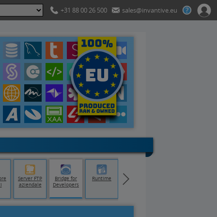
+31 88 00 26 500
sales@invantive.eu
ore
Server FTP
Bridge for
Runtime
i
aziendale
Developers