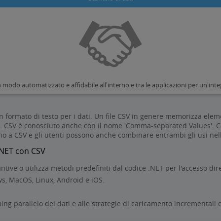
n modo automatizzato e affidabile all'interno e tra le applicazioni per un'int
un formato di testo per i dati. Un file CSV in genere memorizza eleme
180. CSV è conosciuto anche con il nome 'Comma-separated Values'
cono a CSV e gli utenti possono anche combinare entrambi gli usi nel
t.NET con CSV
ntive o utilizza metodi predefiniti dal codice .NET per l'accesso dir
, MacOS, Linux, Android e iOS.
ming parallelo dei dati e alle strategie di caricamento incrementali 