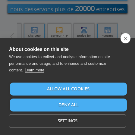
20000
nous desservons plus de
entreprises
Data
Chargeur
Serveur FTP
Bridge for
Runtime
Replicator
de données
professionnel
Developers
About cookies on this site
We use cookies to collect and analyse information on site
Échange de données
performance and usage, and to enhance and customize
content.
Learn more
ALLOW ALL COOKIES
DENY ALL
Échangez des données commerciales de manière automatisée
et fiable au sein des applications et entre elles pour une
SETTINGS
intégration optimale des données