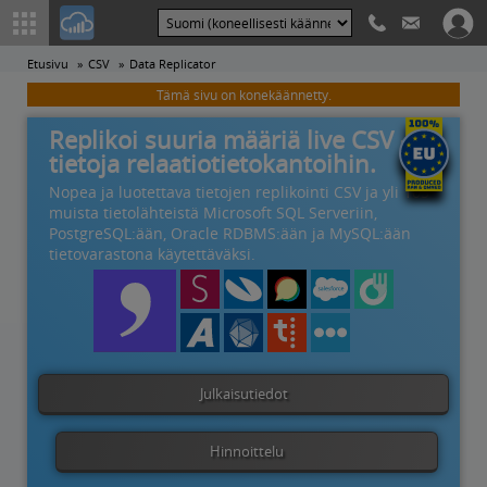
Etusivu
CSV
Data Replicator
Tämä sivu on konekäännetty.
Replikoi suuria määriä live CSV -
tietoja relaatiotietokantoihin.
Nopea ja luotettava tietojen replikointi CSV ja yli 105
muista tietolähteistä Microsoft SQL Serveriin,
PostgreSQL:ään, Oracle RDBMS:ään ja MySQL:ään
tietovarastona käytettäväksi.
Julkaisutiedot
Hinnoittelu