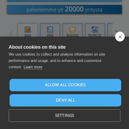
20000
palvelemme yli
yritystä
Data Hub
Data
Data
Business
Bridge for
Runtime
Replicator
Loader
FTP Server
Developers
About cookies on this site
We use cookies to collect and analyse information on site
Raporttien ja kojelautojen laatiminen
performance and usage, and to enhance and customize
content.
Learn more
ALLOW ALL COOKIES
DENY ALL
Laadi raportteja ja kojelautoja CSV ja yli 105 tietolähteestä.
SETTINGS
Komalla erotetut arvot ("CSV") on tietojen tekstimuoto. CSV-
tiedostoon tallennetaan yleensä tietoelementit pilkulla