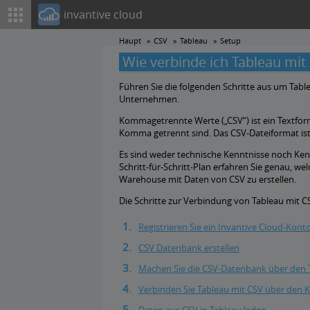
invantive cloud
Haupt
CSV
Tableau
Setup
Wie verbinde ich Tableau mit
Führen Sie die folgenden Schritte aus um Tabl
Unternehmen.
Kommagetrennte Werte („CSV“) ist ein Textfor
Komma getrennt sind. Das CSV-Dateiformat ist 
Es sind weder technische Kenntnisse noch Kenn
Schritt-für-Schritt-Plan erfahren Sie genau, w
Warehouse mit Daten von CSV zu erstellen.
Die Schritte zur Verbindung von Tableau mit CS
Registrieren Sie ein Invantive Cloud-Konto
CSV Datenbank erstellen
Machen Sie die CSV-Datenbank über den 
Verbinden Sie Tableau mit CSV über den 