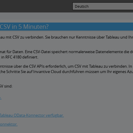
 CSV in 5 Minuten?
eau mit CSV zu verbinden. Sie brauchen nur Kenntnisse über Tableau und Ih
mat für Daten. Eine CSV-Datei speichert normalerweise Datenelemente die d
in RFC 4180 definiert.
tnisse über die CSV APIs erforderlich, um CSV mit Tableau zu verbinden. I
elche Schritte Sie auf Invantive Cloud durchführen müssen um Ihr eigenes Az
V sind:
.
Tableau OData-Konnector verfügbar.
Konnektor.