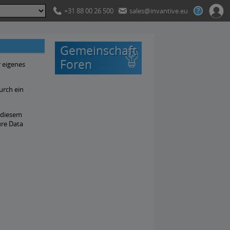
+31 88 00 26 500
sales@invantive.eu
Gemeinschaft
Foren
r eigenes
urch ein
n diesem
ure Data