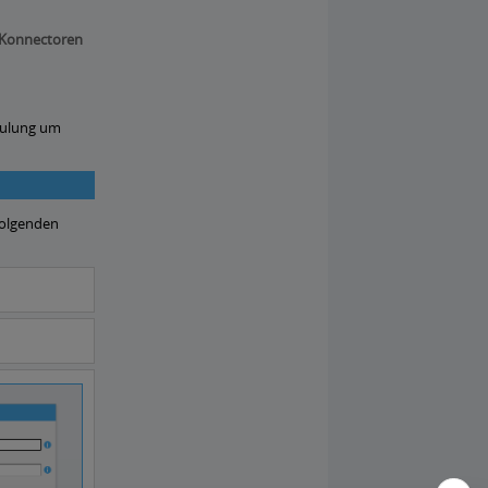
e Konnectoren
hulung um
 folgenden