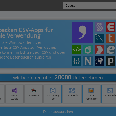
packen CSV-Apps für
ale Verwendung
en Sie Windows-Benutzern
fertigte CSV-Apps zur Verfügung.
e können in Echtzeit auf CSV und über
ndere Datenquellen zugreifen.
20000
wir bedienen über
Unternehmen
Visual
Sumatra
SQL Query
Data Hub
Data
Datenlade
e
Studio
Tool
Replicator
Daten austauschen