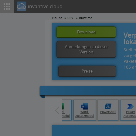
invantive cloud
Haupt
CSV
Runtime
Download
Ver
lok
Anmerkungen zu dieser
Stell
Version
vorge
Paket
105 a
Preise
a
Tableau
Qlik Cloud
Excel-
Word-
PowerShell
Power
Zusatzmodul
Zusatzmodul
Automat