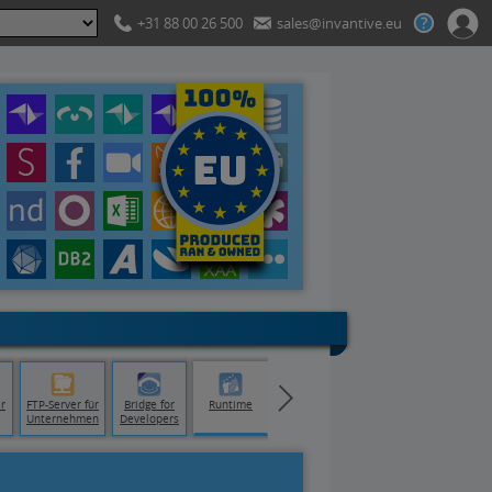
+31 88 00 26 500
sales@invantive.eu
r
FTP-Server für
Bridge for
Runtime
Unternehmen
Developers