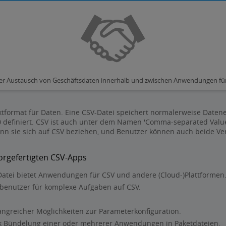
ger Austausch von Geschäftsdaten innerhalb und zwischen Anwendungen für
extformat für Daten. Eine CSV-Datei speichert normalerweise Date
180 definiert. CSV ist auch unter dem Namen 'Comma-separated Val
nn sie sich auf CSV beziehen, und Benutzer können auch beide Ve
orgefertigten CSV-Apps
Datei bietet Anwendungen für CSV und andere (Cloud-)Plattformen
dbenutzer für komplexe Aufgaben auf CSV.
greicher Möglichkeiten zur Parameterkonfiguration.
nk Bündelung einer oder mehrerer Anwendungen in Paketdateien.