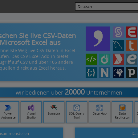
schen Sie live CSV-Daten
 Microsoft Excel aus
hnellste Weg live CSV-Daten in Excel
ufen. Das CSV Excel-Add-in bietet
Zugriff auf CSV und über 105 andere
quellen direkt aus Excel heraus.
20000
wir bedienen über
Unternehmen
Power
Visual
Sumatra
SQL Query
Data Hub
Data
Automate
Studio
Tool
Replicator
zusammenstellen
Dat