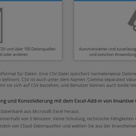
 CSV und über 105 Datenquellen
Automatisierter und zuverlässi
cel oder anderen
und zwischen Anwendunge
extformat für Daten. Eine CSV-Datei speichert normalerweise Date
180 definiert. CSV ist auch unter dem Namen 'Comma-separated Val
nn sie sich auf CSV beziehen, und Benutzer können auch beide Ve
ung und Konsolidierung mit dem Excel-Add-in von Invantive 
SV-Datenbank aus Microsoft Excel heraus.
 innerhalb von 5 Minuten. Keine Schulung, technische Fähigkeiten 
enden von Cloud-Datenquellen und wählen Sie aus der branchenw