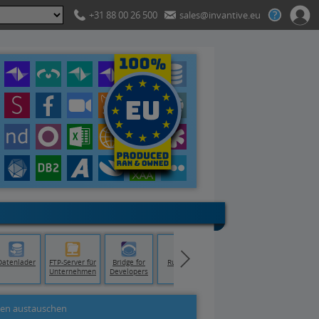
+31 88 00 26 500
sales@invantive.eu
Datenlader
FTP-Server für
Bridge for
Runtime
Unternehmen
Developers
en austauschen