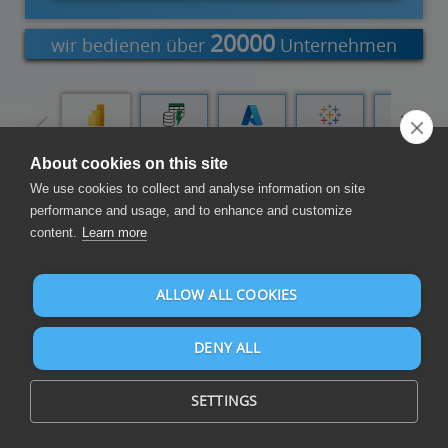
20000
wir bedienen über
Unternehmen
Power BI
Power
Azure Data
Tableau
Qlik Cloud
Query
Factory
About cookies on this site
We use cookies to collect and analyse information on site
Berichte und Dashboards zusammenstellen
performance and usage, and to enhance and customize
content.
Learn more
ALLOW ALL COOKIES
DENY ALL
Erstellen Sie Berichte und Dashboards auf Microsoft Excel und
über 105 Datenquellen mit Microsoft Power BI, Excel oder
SETTINGS
anderen