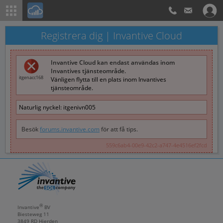
Registrera dig | Invantive Cloud
Invantive Cloud kan endast användas inom
Invantives tjänsteområde.
itgenacc168
Vänligen flytta till en plats inom Invantives
tjänsteområde.
Naturlig nyckel:
itgenivn005
Besök
forums.invantive.com
för att få tips.
559c6ab4-00e9-42c2-a747-4e4516ef2fcd
®
Invantive
BV
Biesteweg 11
3849 RD
Hierden