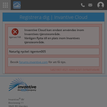
Registrera dig | Invantive Cloud
Invantive Cloud kan endast användas inom
Invantives tjänsteområde.
itgenacc168
Vänligen flytta till en plats inom Invantives
tjänsteområde.
Naturlig nyckel:
itgenivn005
Besök
forums.invantive.com
för att få tips.
1a821807-4521-4444-b2d1-0cf4a91e6e46
®
Invantive
BV
Biesteweg 11
3849 RD
Hierden