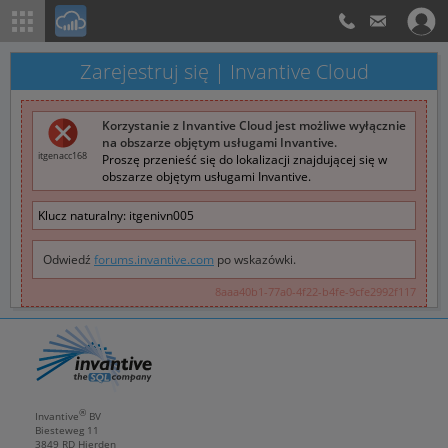
Zarejestruj się | Invantive Cloud
Korzystanie z Invantive Cloud jest możliwe wyłącznie
na obszarze objętym usługami Invantive.
itgenacc168
Proszę przenieść się do lokalizacji znajdującej się w
obszarze objętym usługami Invantive.
Klucz naturalny:
itgenivn005
Odwiedź
forums.invantive.com
po wskazówki.
8aaa40b1-77a0-4f22-b4fe-9cfe2992f117
®
Invantive
BV
Biesteweg 11
3849 RD
Hierden