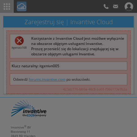
Zarejestruj się | Invantive Cloud
Korzystanie z Invantive Cloud jest możliwe wyłącznie
na obszarze objętym usługami Invantive.
itgenacc168
Proszę przenieść się do lokalizacji znajdującej się w
obszarze objętym usługami Invantive.
Klucz naturalny:
itgenivn005
Odwiedź
forums.invantive.com
po wskazówki.
423ab778-bb9a-40c8-ba01-f366173e7b2a
®
Invantive
BV
Biesteweg 11
3849 RD
Hierden